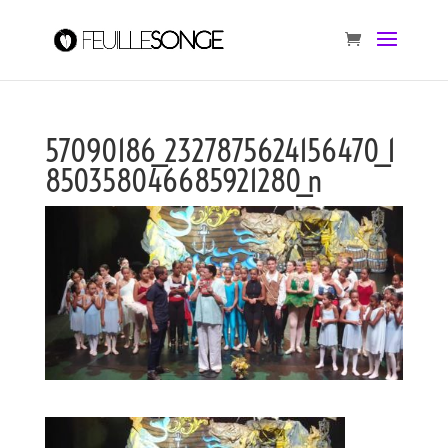
57090186_2327875624156470_1
850358046685921280_n