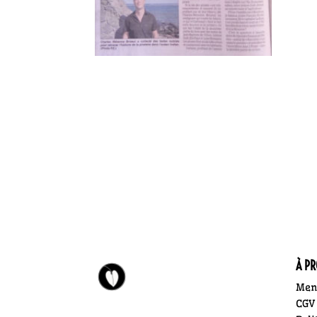
À P
Ment
CGV